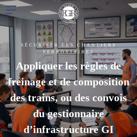
Cookies management panel
SÉCURISER LES CHANTIERS
FERROVIAIRES
Appliquer les règles de
freinage et de composition
des trains, ou des convois
du gestionnaire
d’infrastructure GI