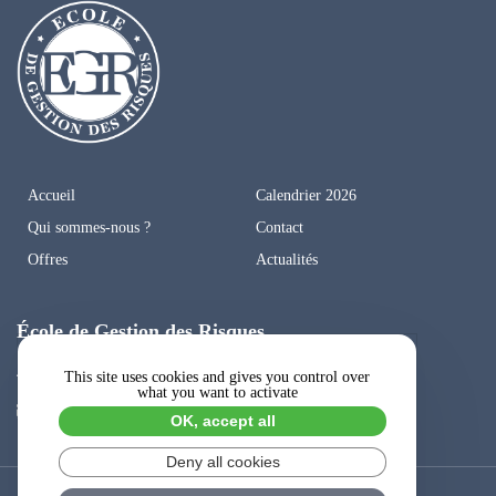
Accueil
Calendrier 2026
Qui sommes-nous ?
Contact
Offres
Actualités
École de Gestion des Risques
41, rue Fourny, BP 302, 78 530 Buc
This site uses cookies and gives you control over
what you want to activate
contact@ecoledegestiondesrisques.fr
OK, accept all
Deny all cookies